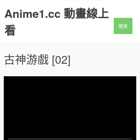
S
Anime1.cc 動畫線上
k
i
p
看
選單
t
o
c
o
古神游戲
[02]
n
t
e
n
t