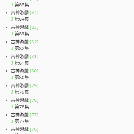
第85集
J
古神游戲
[84]
第84集
J
古神游戲
[83]
第83集
J
古神游戲
[82]
第82集
J
古神游戲
[81]
第81集
J
古神游戲
[80]
第80集
J
古神游戲
[79]
第79集
J
古神游戲
[78]
第78集
J
古神游戲
[77]
第77集
J
古神游戲
[76]