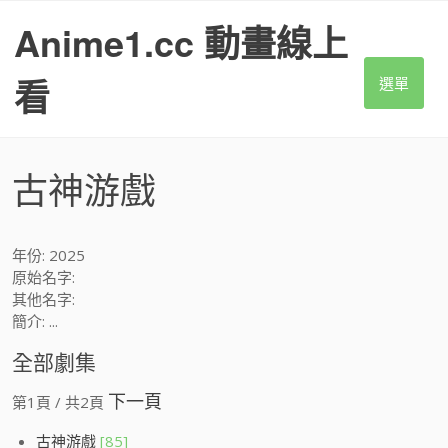
S
Anime1.cc 動畫線上
k
i
p
看
選單
t
o
c
o
古神游戲
n
t
e
n
年份: 2025
t
原始名字:
其他名字:
簡介: ...
全部劇集
下一頁
第1頁 / 共2頁
古神游戲
[85]