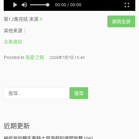
第12集完结
来源
X
網頁全屏
其他来源：
全集連結
Posted in
無愛之戰
2026年7月7日 15:40
搜
尋
:
近期更新
被追放的轉生重騎士用游戲知識開無雙 [06]