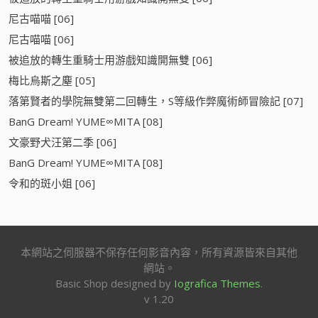
尼古喵喵 [06]
尼古喵喵 [06]
被追放的轉生重騎士用游戲知識開無雙 [06]
梅比烏斯之塵 [05]
落第賢者的學院無雙第二回轉生，S等級作弊魔術師冒險記 [07]
BanG Dream! YUME∞MITA [08]
文豪野犬汪第二季 [06]
BanG Dream! YUME∞MITA [08]
令和的斑小姐 [06]
本網站之伺服器不保存任何影音內容，所有資源皆來自其他
網站。
Basic Shop designed by
Iografica Themes
.
v 1.20