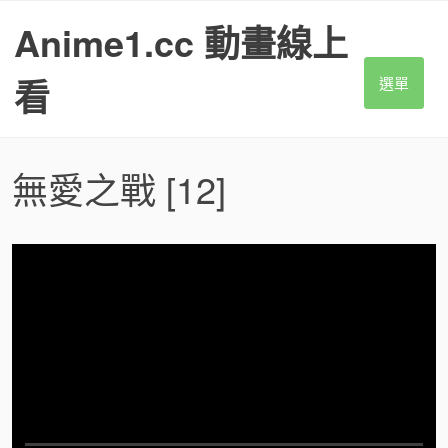
S
Anime1.cc 動畫線上
k
i
p
看
選單
t
o
c
o
無愛之戰
[12]
n
t
e
n
t