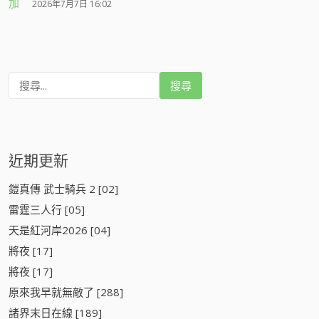
加
2026年7月7日 16:02
搜
尋
:
近期更新
鎧真傳 武士騎兵 2 [02]
雷霆三人行 [05]
天是紅河岸2026 [04]
將夜 [17]
將夜 [17]
原來我早就無敵了 [288]
諸界末日在線 [189]