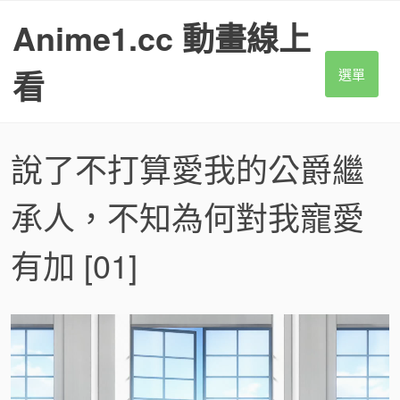
S
Anime1.cc 動畫線上
k
i
p
看
選單
t
o
c
o
說了不打算愛我的公爵繼
n
t
承人，不知為何對我寵愛
e
n
t
有加
[01]