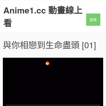
S
Anime1.cc 動畫線上
k
i
p
看
選單
t
o
c
o
與你相戀到生命盡頭
[01]
n
t
e
n
t