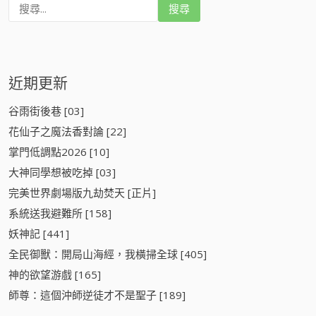
搜
尋
:
近期更新
谷雨街後巷 [03]
花仙子之魔法香對論 [22]
掌門低調點2026 [10]
大神同學想被吃掉 [03]
​完美世界劇場版九劫焚天​ [正片]
系統送我避難所 [158]
妖神記 [441]
全民御獸：開局山海經，我橫掃全球 [405]
神的欲望游戲 [165]
師尊：這個沖師逆徒才不是聖子 [189]