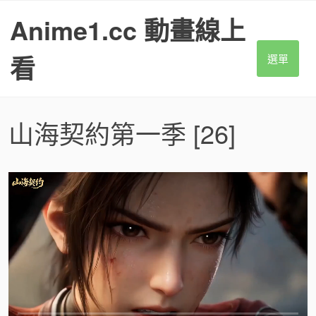
S
Anime1.cc 動畫線上
k
i
p
看
選單
t
o
c
o
山海契約第一季
[26]
n
t
e
n
t