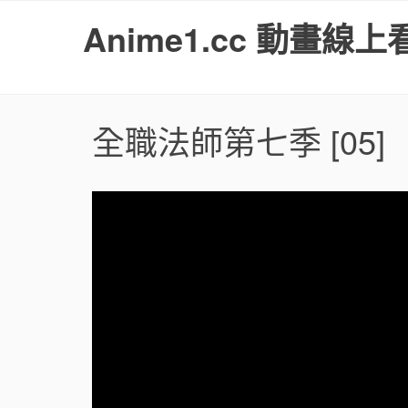
S
Anime1.cc 動畫線上
k
i
p
t
o
全職法師第七季
[05]
c
o
n
t
e
n
t