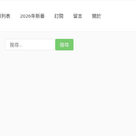
畫列表
2026年新番
訂閱
留言
關於
搜
尋
: