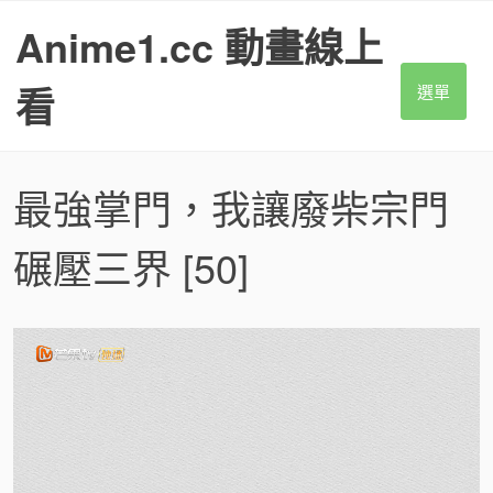
S
Anime1.cc 動畫線上
k
i
p
看
選單
t
o
c
o
最強掌門，我讓廢柴宗門
n
t
碾壓三界
[50]
e
n
t