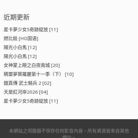
近期更新
星卡夢少女5奇跡綻放 [11]
燃比娃 [HD国语]
陽光小白馬 [12]
陽光小白馬 [12]
女神蒙上眼之白夜南城 [20]
精靈夢葉羅麗第十一季（下） [10]
鎧真傳 武士騎兵 2 [02]
天是紅河岸2026 [04]
星卡夢少女5奇跡綻放 [11]
本網站之伺服器不保存任何影音內容，所有資源皆來自其他
網站。