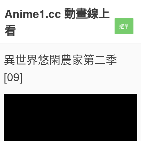
S
Anime1.cc 動畫線上
k
i
p
看
選單
t
o
c
o
異世界悠閑農家第二季
n
t
[09]
e
n
t