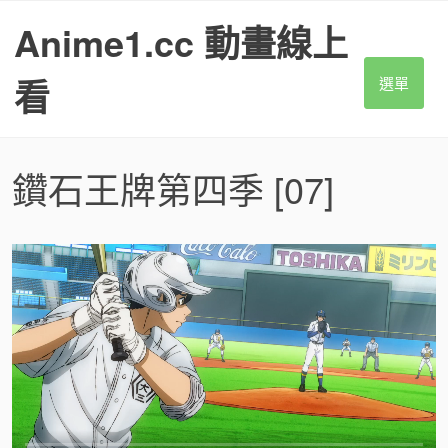
S
Anime1.cc 動畫線上
k
i
p
看
選單
t
o
c
o
鑽石王牌第四季
[07]
n
t
e
n
t