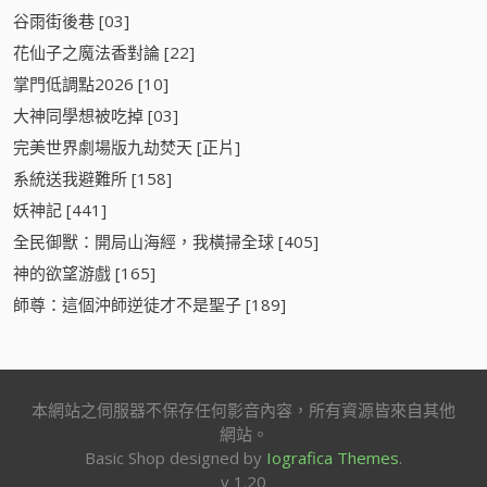
谷雨街後巷 [03]
花仙子之魔法香對論 [22]
掌門低調點2026 [10]
大神同學想被吃掉 [03]
​完美世界劇場版九劫焚天​ [正片]
系統送我避難所 [158]
妖神記 [441]
全民御獸：開局山海經，我橫掃全球 [405]
神的欲望游戲 [165]
師尊：這個沖師逆徒才不是聖子 [189]
本網站之伺服器不保存任何影音內容，所有資源皆來自其他
網站。
Basic Shop designed by
Iografica Themes
.
v 1.20