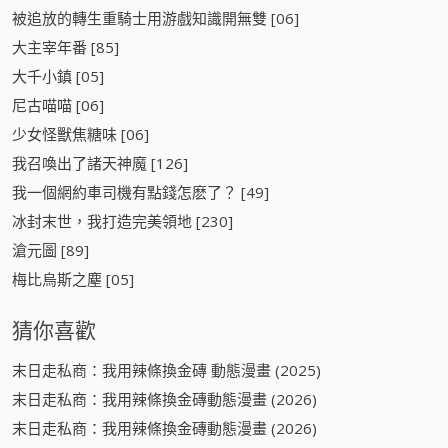
被追放的轉生重騎士用游戲知識開無雙 [06]
大主宰年番 [85]
大千小鎮 [05]
尼古喵喵 [06]
少女怪獸焦糖味 [06]
我召喚出了諸天神魔 [126]
我一個網約車司機有點錢怎麽了？ [49]
冰封末世，我打造完美領地 [230]
滄元圖 [89]
梅比烏斯之塵 [05]
猜你喜歡
末日走私商：我用辣條換金磚 動態漫畫 (2025)
末日走私商：我用辣條換金磚動態漫畫 (2026)
末日走私商：我用辣條換金磚動態漫畫 (2026)