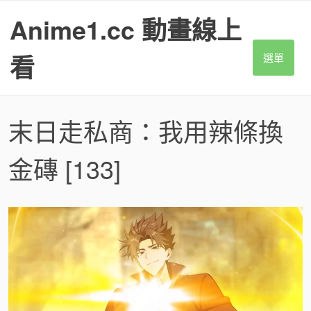
S
Anime1.cc 動畫線上
k
i
p
看
選單
t
o
c
o
末日走私商：我用辣條換
n
t
金磚
[133]
e
n
t