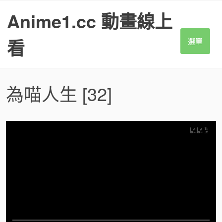
S
Anime1.cc 動畫線上
k
i
p
看
選單
t
o
c
o
為喵人生
[32]
n
t
e
n
t