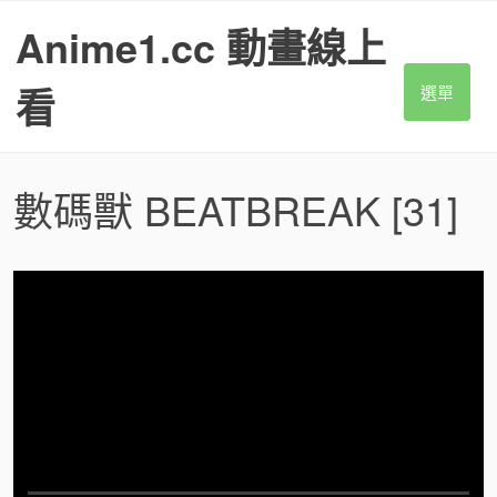
S
Anime1.cc 動畫線上
k
i
p
看
選單
t
o
c
o
數碼獸 BEATBREAK
[31]
n
t
e
n
t