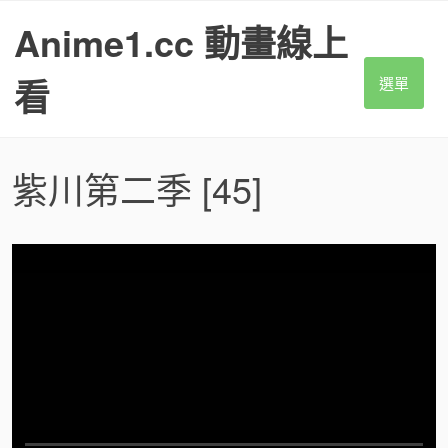
S
Anime1.cc 動畫線上
k
i
p
看
選單
t
o
c
o
紫川第二季
[45]
n
t
e
n
t