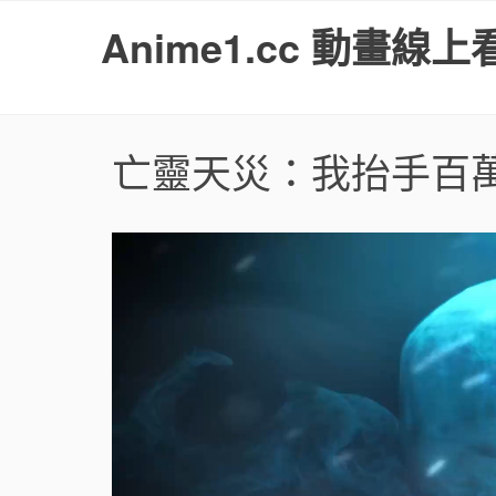
S
Anime1.cc 動畫線上
k
i
p
t
o
亡靈天災：我抬手百
c
o
n
t
e
n
t