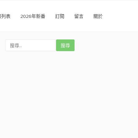
畫列表
2026年新番
訂閱
留言
關於
搜
尋
: