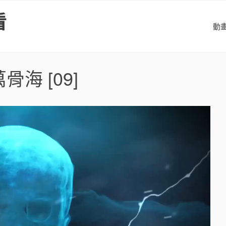
看
動
萬骨海
[09]