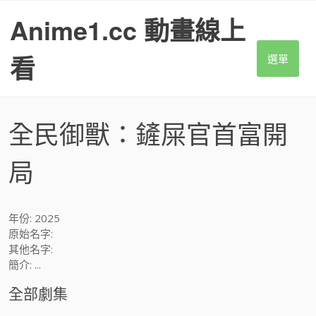
S
Anime1.cc 動畫線上
k
i
p
看
選單
t
o
c
o
全民御獸：鏟屎官首富開
n
t
局
e
n
t
年份: 2025
原始名字:
其他名字:
簡介: ...
全部劇集