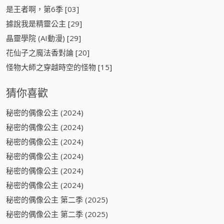
​是王者啊，第6季​ [03]
據說我是精靈公主 [29]
晶靈學院 (AI動漫) [29]
花仙子之魔法香對論 [20]
​怪物大師之穿越時空的怪物​ [15]
猜你喜歡
秘密的偶像公主 (2024)
秘密的偶像公主 (2024)
秘密的偶像公主 (2024)
秘密的偶像公主 (2024)
秘密的偶像公主 (2024)
秘密的偶像公主 (2024)
秘密的偶像公主 第二季 (2025)
秘密的偶像公主 第二季 (2025)