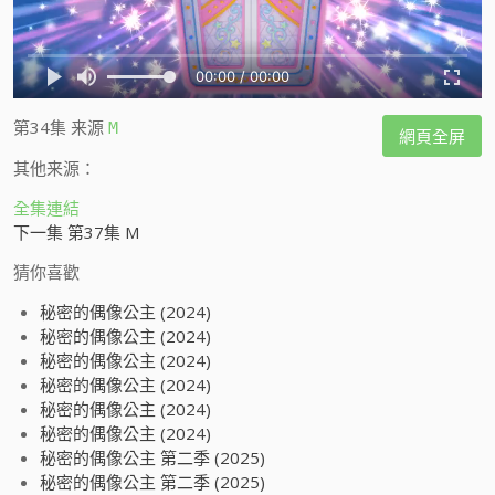
第34集
来源
M
網頁全屏
其他来源：
全集連結
下一集 第37集 M
猜你喜歡
秘密的偶像公主 (2024)
秘密的偶像公主 (2024)
秘密的偶像公主 (2024)
秘密的偶像公主 (2024)
秘密的偶像公主 (2024)
秘密的偶像公主 (2024)
秘密的偶像公主 第二季 (2025)
秘密的偶像公主 第二季 (2025)