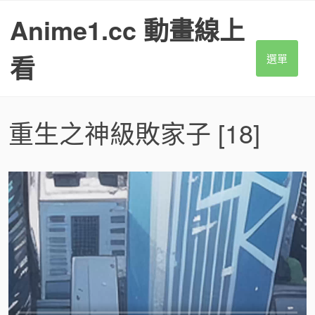
S
Anime1.cc 動畫線上
k
i
p
看
選單
t
o
c
o
重生之神級敗家子
[18]
n
t
e
n
t