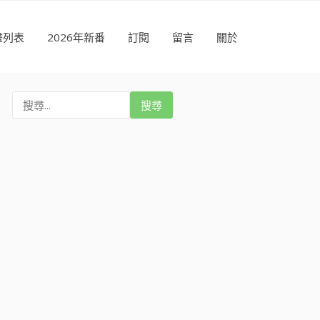
畫列表
2026年新番
訂閱
留言
關於
搜
尋
: