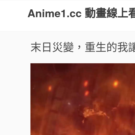
S
Anime1.cc 動畫線上
k
i
p
t
o
末日災變，重生的我
c
o
n
t
e
n
t