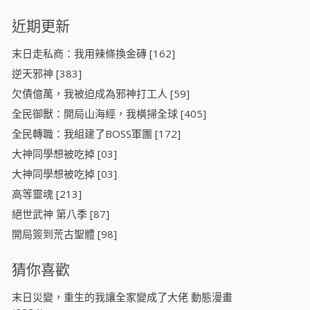
近期更新
末日走私商：我用辣條換金磚 [162]
逆天邪神 [383]
欠債億萬，我被迫成為邪神打工人 [59]
全民御獸：開局山海經，我橫掃全球 [405]
全民轉職：我組建了BOSS軍團 [172]
大神同學想被吃掉 [03]
大神同學想被吃掉 [03]
高等靈魂 [213]
絕世武神 第八季 [87]
開局簽到荒古聖體 [98]
猜你喜歡
末日災變，重生的我讓全家變成了大佬 動態漫畫