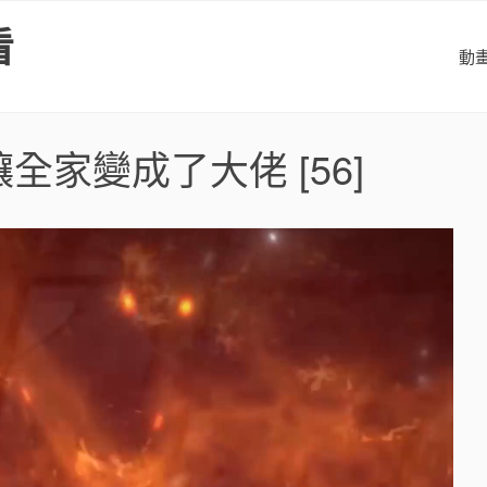
看
動
讓全家變成了大佬
[56]