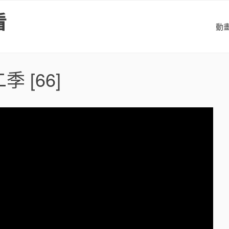
看
動
二季
[66]