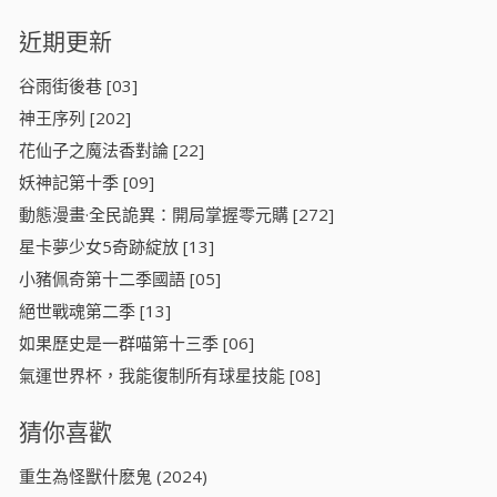
近期更新
谷雨街後巷 [03]
神王序列 [202]
花仙子之魔法香對論 [22]
妖神記第十季 [09]
動態漫畫·全民詭異：開局掌握零元購 [272]
星卡夢少女5奇跡綻放 [13]
小豬佩奇第十二季國語 [05]
絕世戰魂第二季 [13]
如果歷史是一群喵第十三季 [06]
氣運世界杯，我能復制所有球星技能 [08]
猜你喜歡
重生為怪獸什麽鬼 (2024)