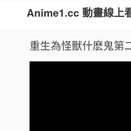
S
Anime1.cc 動畫線上
k
i
p
t
o
重生為怪獸什麽鬼第
c
o
n
t
e
n
t