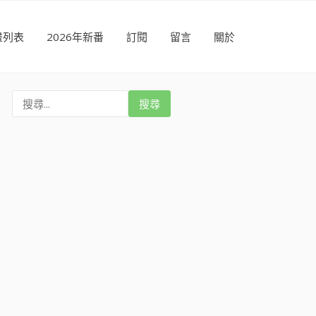
畫列表
2026年新番
訂閱
留言
關於
搜
尋
: