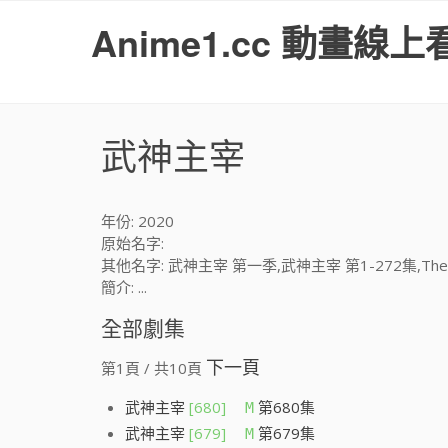
S
Anime1.cc 動畫線上
k
i
p
t
o
武神主宰
c
o
n
t
年份: 2020
e
原始名字:
n
其他名字: 武神主宰 第一季,武神主宰 第1-272集,The God 
t
簡介: ...
全部劇集
下一頁
第1頁 / 共10頁
武神主宰
[680]
第680集
M
武神主宰
[679]
第679集
M