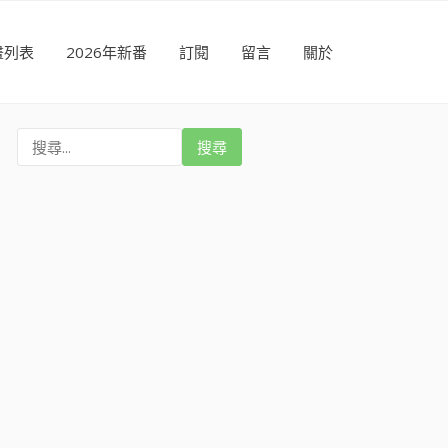
畫列表
2026年新番
訂閱
留言
關於
搜
尋
: