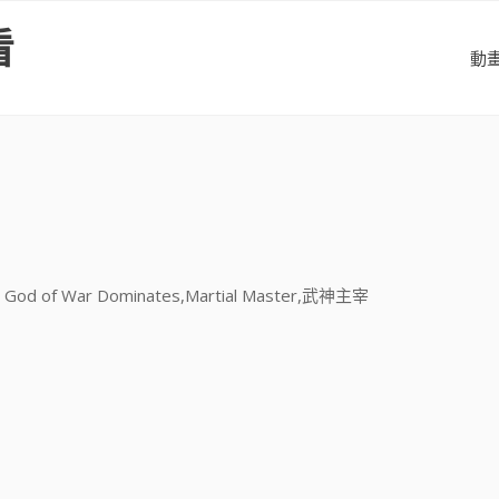
看
動
of War Dominates,Martial Master,武神主宰