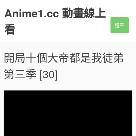
S
Anime1.cc 動畫線上
k
i
p
看
選單
t
o
c
o
開局十個大帝都是我徒弟
n
t
第三季
[30]
e
n
t