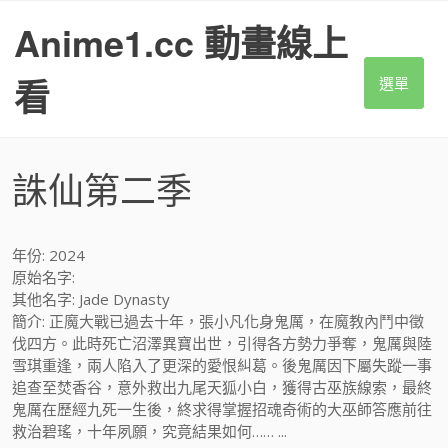
S
Anime1.cc 動畫線上
k
i
p
看
選單
t
o
c
o
誅仙第二季
n
t
e
n
年份: 2024
t
原始名字:
其他名字: Jade Dynasty
簡介: 正魔大戰已過去十年，張小凡化身鬼厲，在魔教內鬥中徵
伐四方。此時死亡沼澤異寶出世，引得各方勢力爭奪，鬼厲與陸
雪琪重逢，兩人陷入了更深的愛恨糾葛。後鬼厲因下屬失蹤一事
追查至焚香谷，意外救出九尾天狐小白，獲得古巫族線索，最終
鬼厲在歷經九死一生後，終求得掌握招魂奇術的大巫師答應前往
救治碧瑤，十年夙願，究竟結果如何…… ...