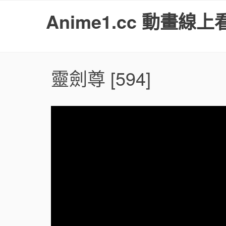
S
Anime1.cc 動畫線上
k
i
p
t
o
靈劍尊
[594]
c
o
n
t
e
n
t