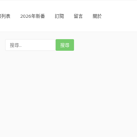
畫列表
2026年新番
訂閱
留言
關於
搜
尋
: