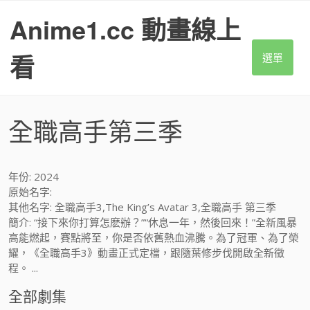
S
Anime1.cc 動畫線上
k
i
p
看
選單
t
o
c
o
全職高手第三季
n
t
e
n
年份: 2024
t
原始名字:
其他名字: 全職高手3,The King’s Avatar 3,全職高手 第三季
簡介: “接下來你打算怎麽辦？”“休息一年，然後回來！”全新風暴
高能燃起，賽點將至，你是否依舊熱血沸騰。為了冠軍、為了榮
耀，《全職高手3》動畫正式定檔，跟隨葉修步伐開啟全新徵
程。 ...
全部劇集