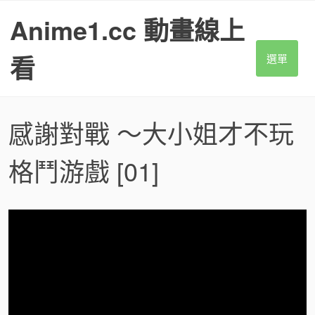
S
Anime1.cc 動畫線上
k
i
p
看
選單
t
o
c
o
感謝對戰 ～大小姐才不玩
n
t
格鬥游戲
[01]
e
n
t