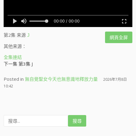
第2集
来源
J
網頁全屏
其他来源：
全集連結
下一集 第3集 J
Posted in
無自覺聖女今天也無意識地釋放力量
2026年7月8日
10:42
搜
尋
: