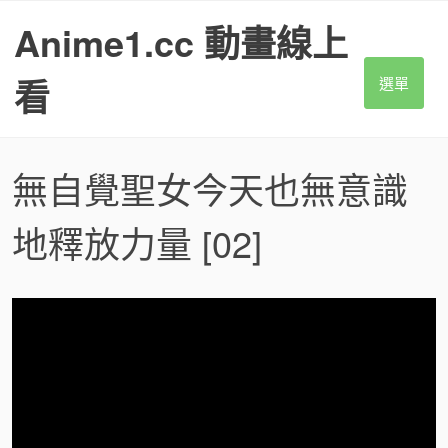
S
Anime1.cc 動畫線上
k
i
p
看
選單
t
o
c
o
無自覺聖女今天也無意識
n
t
地釋放力量
[02]
e
n
t