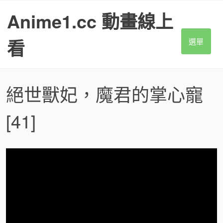
S
Anime1.cc 動畫線上
k
i
p
看
選單
t
o
c
o
絕世獸妃，魔君的掌心寵
n
t
[41]
e
n
t