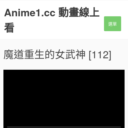
S
Anime1.cc 動畫線上
k
i
p
看
選單
t
o
c
o
魔道重生的女武神
[112]
n
t
e
n
t