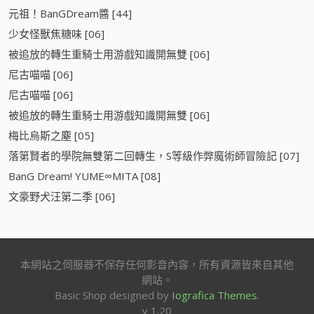
元祖！BanGDream醬 [44]
少女怪獸焦糖味 [06]
被追放的轉生重騎士用游戲知識開無雙 [06]
尼古喵喵 [06]
尼古喵喵 [06]
被追放的轉生重騎士用游戲知識開無雙 [06]
梅比烏斯之塵 [05]
落第賢者的學院無雙第二回轉生，S等級作弊魔術師冒險記 [07]
BanG Dream! YUME∞MITA [08]
文豪野犬汪第二季 [06]
本網站之伺服器不保存任何影音內容，所有資源皆來自其他
網站。
Basic Shop designed by
Iografica Themes
.
v 1.20