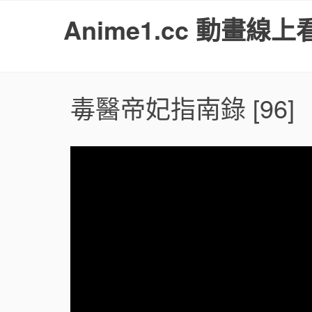
S
Anime1.cc 動畫線上
k
i
p
t
o
毒醫帝妃指南錄
[96]
c
o
n
t
e
n
t