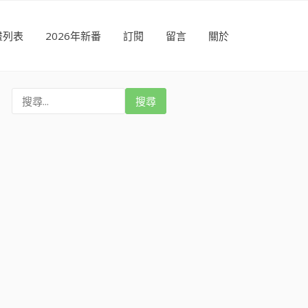
畫列表
2026年新番
訂閱
留言
關於
搜
尋
: