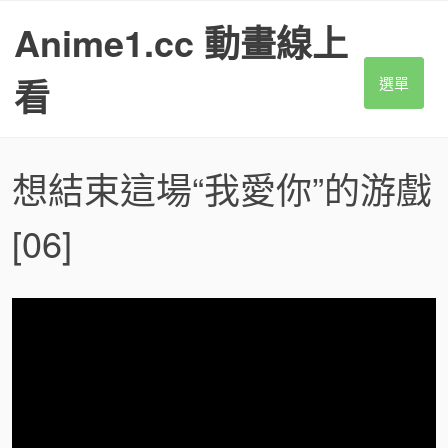
S
Anime1.cc 動畫線上
k
i
p
看
選單
t
o
c
o
想結束這場“我愛你”的游戲
n
t
[06]
e
n
t