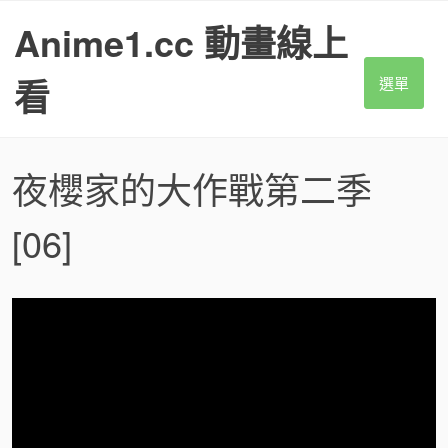
S
Anime1.cc 動畫線上
k
i
p
看
選單
t
o
c
o
夜櫻家的大作戰第二季
n
t
[06]
e
n
t