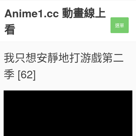
S
Anime1.cc 動畫線上
k
i
p
看
選單
t
o
c
o
我只想安靜地打游戲第二
n
t
季
[62]
e
n
t