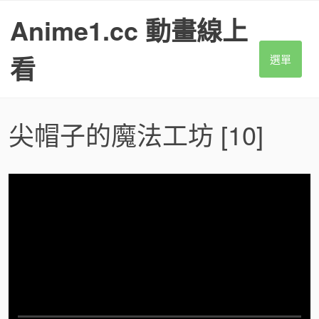
S
Anime1.cc 動畫線上
k
i
p
看
選單
t
o
c
o
尖帽子的魔法工坊
[10]
n
t
e
n
t