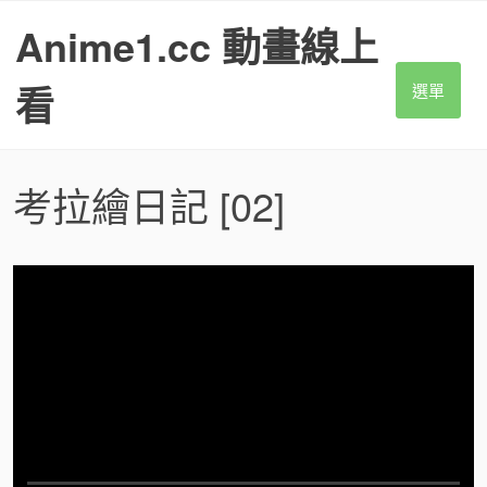
S
Anime1.cc 動畫線上
k
i
p
看
選單
t
o
c
o
考拉繪日記
[02]
n
t
e
n
t