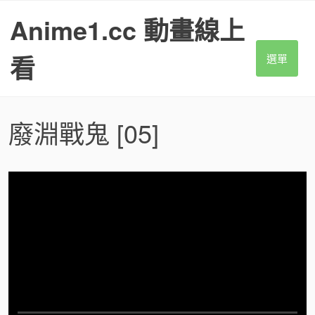
S
Anime1.cc 動畫線上
k
i
p
看
選單
t
o
c
o
廢淵戰鬼
[05]
n
t
e
n
t