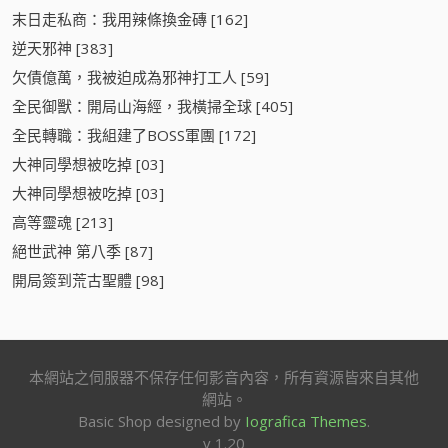
末日走私商：我用辣條換金磚 [162]
逆天邪神 [383]
欠債億萬，我被迫成為邪神打工人 [59]
全民御獸：開局山海經，我橫掃全球 [405]
全民轉職：我組建了BOSS軍團 [172]
大神同學想被吃掉 [03]
大神同學想被吃掉 [03]
高等靈魂 [213]
絕世武神 第八季 [87]
開局簽到荒古聖體 [98]
本網站之伺服器不保存任何影音內容，所有資源皆來自其他
網站。
Basic Shop designed by
Iografica Themes
.
v 1.20