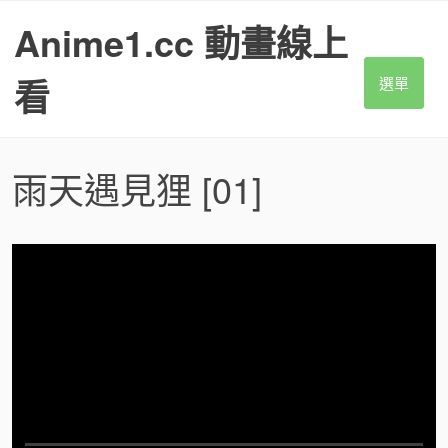
S
Anime1.cc 動畫線上
k
i
p
看
選單
t
o
c
o
雨天遇見狸
[01]
n
t
e
n
t