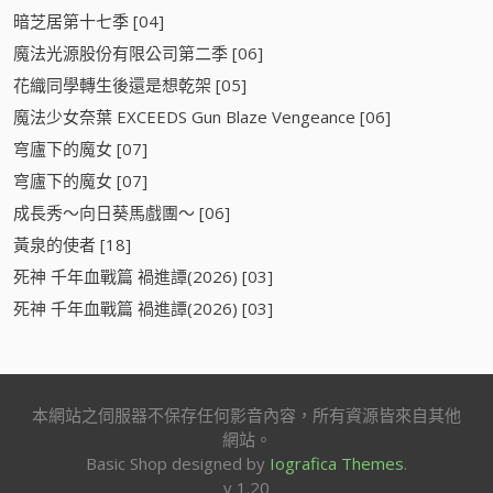
暗芝居第十七季 [04]
魔法光源股份有限公司第二季 [06]
花織同學轉生後還是想乾架 [05]
魔法少女奈葉 EXCEEDS Gun Blaze Vengeance [06]
穹廬下的魔女 [07]
穹廬下的魔女 [07]
成長秀～向日葵馬戲團～ [06]
黃泉的使者 [18]
死神 千年血戰篇 禍進譚(2026) [03]
死神 千年血戰篇 禍進譚(2026) [03]
本網站之伺服器不保存任何影音內容，所有資源皆來自其他
網站。
Basic Shop designed by
Iografica Themes
.
v 1.20