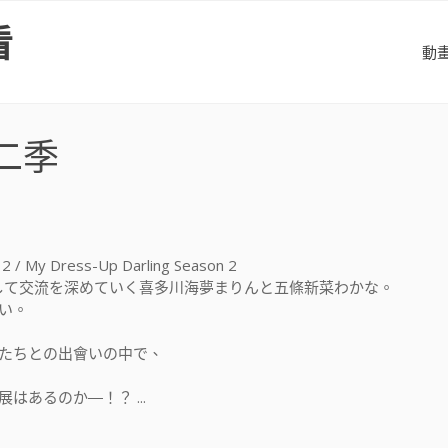
看
動
二季
2 / My Dress-Up Darling Season 2
通して交流を深めていく喜多川海夢まりんと五條新菜わかな。
い。
たちとの出會いの中で、
あるのか―！？ ...