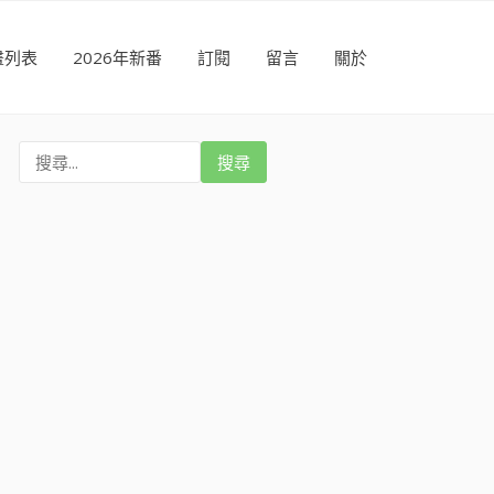
畫列表
2026年新番
訂閱
留言
關於
搜
尋
: