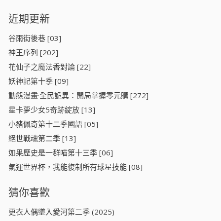
近期更新
谷雨街後巷 [03]
神王序列 [202]
花仙子之魔法香對論 [22]
妖神記第十季 [09]
動態漫畫·全民詭異：開局掌握零元購 [272]
星卡夢少女5奇跡綻放 [13]
小豬佩奇第十二季國語 [05]
絕世戰魂第二季 [13]
如果歷史是一群喵第十三季 [06]
氣運世界杯，我能復制所有球星技能 [08]
猜你喜歡
更衣人偶墜入愛河第二季 (2025)