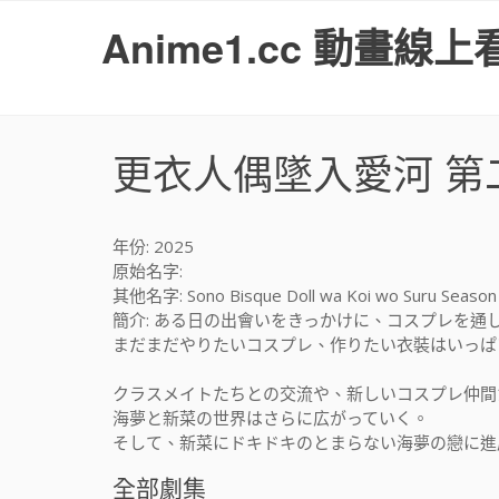
S
Anime1.cc 動畫線上
k
i
p
t
o
更衣人偶墜入愛河 第
c
o
n
t
年份: 2025
e
原始名字:
n
其他名字: Sono Bisque Doll wa Koi wo Suru Season 
t
簡介: ある日の出會いをきっかけに、コスプレを
まだまだやりたいコスプレ、作りたい衣裝はいっぱ
クラスメイトたちとの交流や、新しいコスプレ仲間
海夢と新菜の世界はさらに広がっていく。
そして、新菜にドキドキのとまらない海夢の戀に進展は
全部劇集