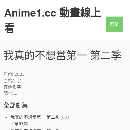
S
Anime1.cc 動畫線上
k
i
p
看
選單
t
o
c
o
我真的不想當第一 第二季
n
t
e
n
年份: 2025
t
原始名字:
其他名字:
簡介: ...
全部劇集
我真的不想當第一 第二季
[63]
第63集
J