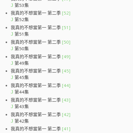
第53集
J
我真的不想當第一 第二季
[52]
第52集
J
我真的不想當第一 第二季
[51]
第51集
J
我真的不想當第一 第二季
[50]
第50集
J
我真的不想當第一 第二季
[49]
第49集
J
我真的不想當第一 第二季
[45]
第45集
J
我真的不想當第一 第二季
[44]
第44集
J
我真的不想當第一 第二季
[43]
第43集
J
我真的不想當第一 第二季
[42]
第42集
J
我真的不想當第一 第二季
[41]