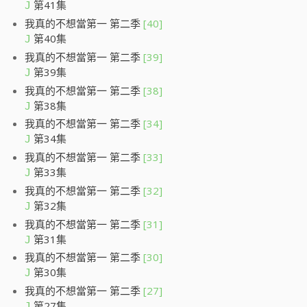
第41集
J
我真的不想當第一 第二季
[40]
第40集
J
我真的不想當第一 第二季
[39]
第39集
J
我真的不想當第一 第二季
[38]
第38集
J
我真的不想當第一 第二季
[34]
第34集
J
我真的不想當第一 第二季
[33]
第33集
J
我真的不想當第一 第二季
[32]
第32集
J
我真的不想當第一 第二季
[31]
第31集
J
我真的不想當第一 第二季
[30]
第30集
J
我真的不想當第一 第二季
[27]
第27集
J