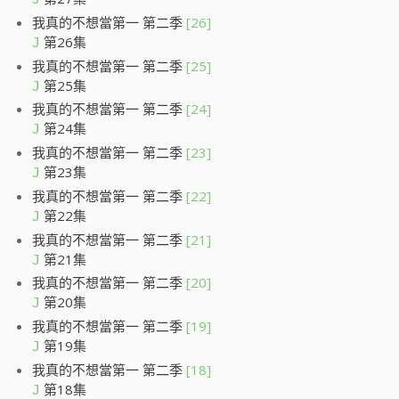
我真的不想當第一 第二季
[26]
第26集
J
我真的不想當第一 第二季
[25]
第25集
J
我真的不想當第一 第二季
[24]
第24集
J
我真的不想當第一 第二季
[23]
第23集
J
我真的不想當第一 第二季
[22]
第22集
J
我真的不想當第一 第二季
[21]
第21集
J
我真的不想當第一 第二季
[20]
第20集
J
我真的不想當第一 第二季
[19]
第19集
J
我真的不想當第一 第二季
[18]
第18集
J