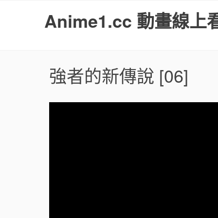
S
Anime1.cc 動畫線上
k
i
p
t
o
強者的新傳說
[06]
c
o
n
t
e
n
t