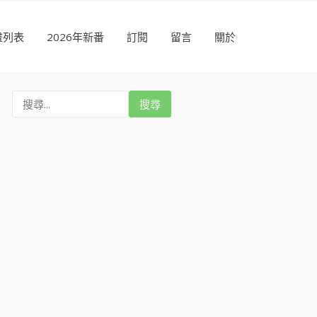
畫列表
2026年新番
訂閱
留言
關於
搜
尋
: