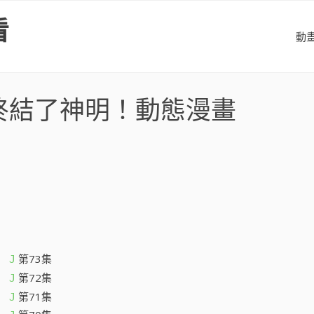
看
動
終結了神明！動態漫畫
第73集
J
第72集
J
第71集
J