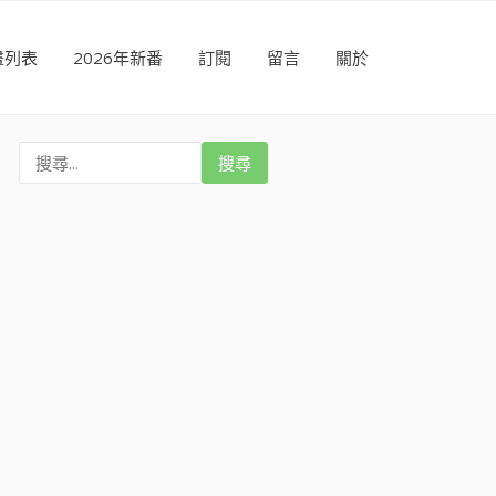
畫列表
2026年新番
訂閱
留言
關於
搜
尋
: