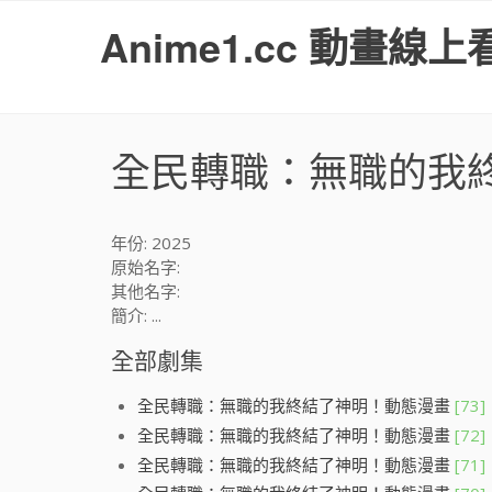
S
Anime1.cc 動畫線上
k
i
p
t
o
全民轉職：無職的我
c
o
n
t
年份: 2025
e
原始名字:
n
其他名字:
t
簡介: ...
全部劇集
全民轉職：無職的我終結了神明！動態漫畫
[73]
全民轉職：無職的我終結了神明！動態漫畫
[72]
全民轉職：無職的我終結了神明！動態漫畫
[71]