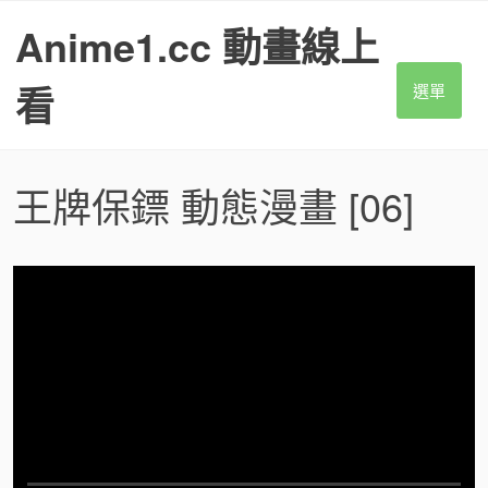
S
Anime1.cc 動畫線上
k
i
p
看
選單
t
o
c
o
王牌保鏢 動態漫畫
[06]
n
t
e
n
t