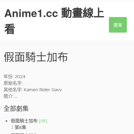
S
Anime1.cc 動畫線上
k
i
p
看
選單
t
o
c
o
假面騎士加布
n
t
e
n
年份: 2024
t
原始名字:
其他名字: Kamen Rider Gavv
簡介: ...
全部劇集
假面騎士加布
[08]
第8集
J