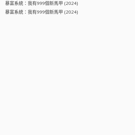
暴富系統：我有999個新馬甲 (2024)
暴富系統：我有999個新馬甲 (2024)