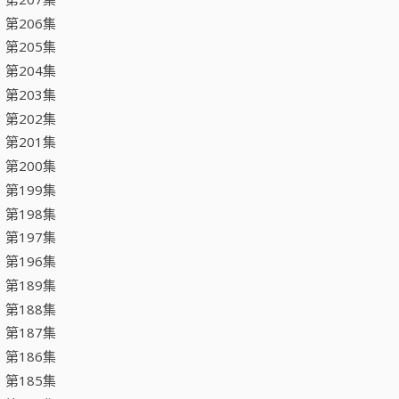
第206集
J
第205集
J
第204集
J
第203集
J
第202集
J
第201集
J
第200集
J
第199集
J
第198集
J
第197集
J
第196集
J
第189集
J
第188集
J
第187集
J
第186集
J
第185集
J