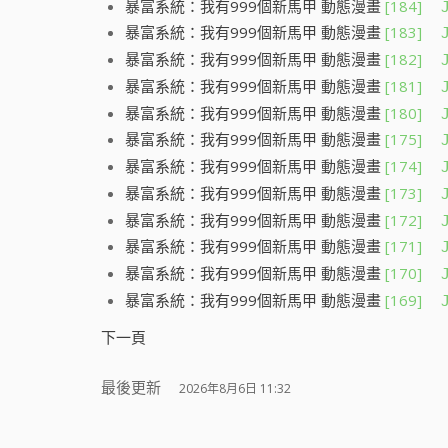
暴富系統：我有999個新馬甲 動態漫畫
[184]
暴富系統：我有999個新馬甲 動態漫畫
[183]
暴富系統：我有999個新馬甲 動態漫畫
[182]
暴富系統：我有999個新馬甲 動態漫畫
[181]
暴富系統：我有999個新馬甲 動態漫畫
[180]
暴富系統：我有999個新馬甲 動態漫畫
[175]
暴富系統：我有999個新馬甲 動態漫畫
[174]
暴富系統：我有999個新馬甲 動態漫畫
[173]
暴富系統：我有999個新馬甲 動態漫畫
[172]
暴富系統：我有999個新馬甲 動態漫畫
[171]
暴富系統：我有999個新馬甲 動態漫畫
[170]
暴富系統：我有999個新馬甲 動態漫畫
[169]
下一頁
最後更新
2026年8月6日 11:32