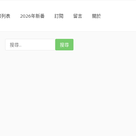
畫列表
2026年新番
訂閱
留言
關於
搜
尋
: