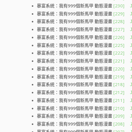
暴富系統：我有999個新馬甲 動態漫畫
[230]
暴富系統：我有999個新馬甲 動態漫畫
[229]
暴富系統：我有999個新馬甲 動態漫畫
[228]
暴富系統：我有999個新馬甲 動態漫畫
[227]
暴富系統：我有999個新馬甲 動態漫畫
[226]
暴富系統：我有999個新馬甲 動態漫畫
[225]
暴富系統：我有999個新馬甲 動態漫畫
[222]
暴富系統：我有999個新馬甲 動態漫畫
[221]
暴富系統：我有999個新馬甲 動態漫畫
[220]
暴富系統：我有999個新馬甲 動態漫畫
[219]
暴富系統：我有999個新馬甲 動態漫畫
[218]
暴富系統：我有999個新馬甲 動態漫畫
[212]
暴富系統：我有999個新馬甲 動態漫畫
[211]
暴富系統：我有999個新馬甲 動態漫畫
[210]
暴富系統：我有999個新馬甲 動態漫畫
[209]
暴富系統：我有999個新馬甲 動態漫畫
[208]
暴富系統：我有999個新馬甲 動態漫畫
[207]