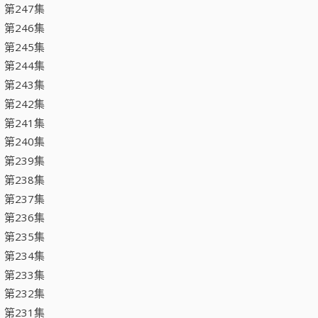
第247集
J
第246集
J
第245集
J
第244集
J
第243集
J
第242集
J
第241集
J
第240集
J
第239集
J
第238集
J
第237集
J
第236集
J
第235集
J
第234集
J
第233集
J
第232集
J
第231集
J