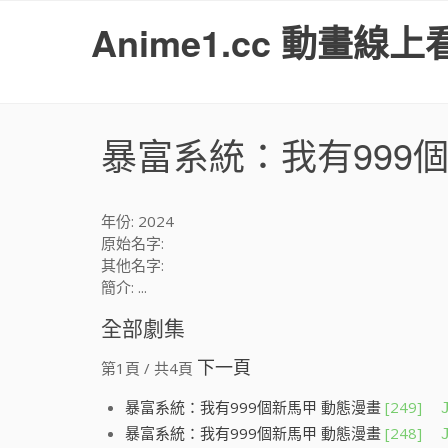
S
Anime1.cc 動畫線上
k
i
p
t
o
暴富系統：我有999
c
o
n
t
年份: 2024
e
原始名字:
n
其他名字:
t
簡介: ...
全部劇集
下一頁
第1頁 / 共4頁
暴富系統：我有999個新馬甲 動態漫畫
[249]
暴富系統：我有999個新馬甲 動態漫畫
[248]