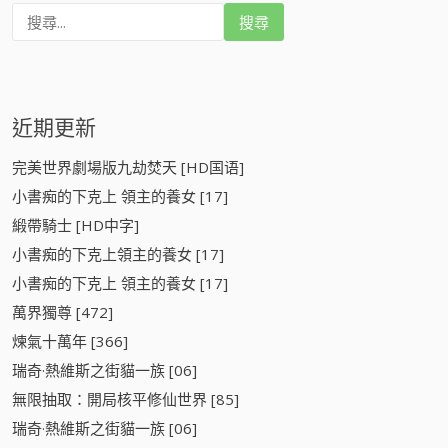
搜
尋
:
近期更新
完美世界劇場版九劫焚天 [HD国语]
小書痴的下克上 領主的養女 [17]
緞帶騎士 [HD中字]
小書痴的下克上領主的養女 [17]
小書痴的下克上 領主的養女 [17]
萬界獨尊 [472]
煉氣十萬年 [366]
瑞奇·熱維斯之街貓一族 [06]
無限抽取：開局核平修仙世界 [85]
瑞奇·熱維斯之街貓一族 [06]