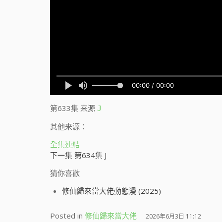
第633集
来源
J
其他来源：
全集連結
下一集 第634集 J
猜你喜歡
修仙歸來當大佬動態漫 (2025)
Posted in
修仙歸來當大佬
2026年6月3日 11:12