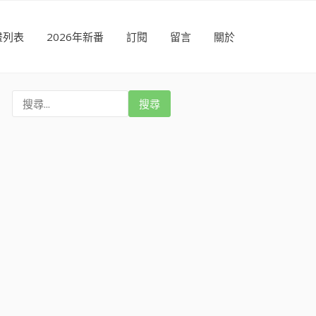
畫列表
2026年新番
訂閱
留言
關於
搜
尋
: