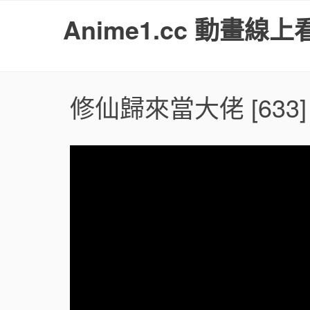
S
Anime1.cc 動畫線上
k
i
p
t
o
修仙歸來當大佬
[633]
c
o
n
t
e
n
t