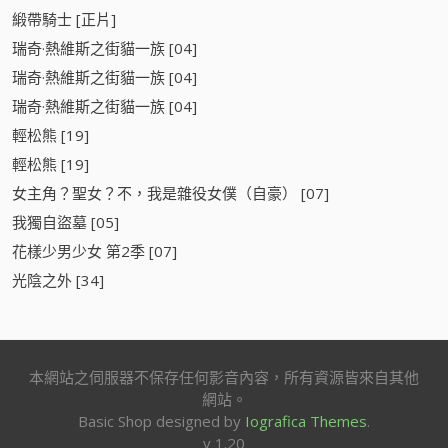
緞帶騎士 [正片]
瑞奇·熱維斯之街貓一族 [04]
瑞奇·熱維斯之街貓一族 [04]
瑞奇·熱維斯之街貓一族 [04]
輕松熊 [19]
輕松熊 [19]
女主角？聖女？不，我是雜役女僕（自豪） [07]
我獨自盜墓 [05]
花樣少男少女 第2季 [07]
光陰之外 [34]
本網站之伺服器不保存任何影音內容，所有資源皆來自其他
網站。
Basic Shop designed by
Iografica Themes
.
v 1.20