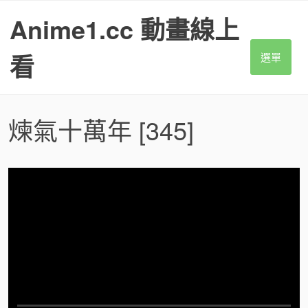
S
Anime1.cc 動畫線上
k
i
p
看
選單
t
o
c
o
煉氣十萬年
[345]
n
t
e
n
t