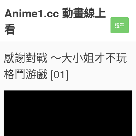
S
Anime1.cc 動畫線上
k
i
p
看
選單
t
o
c
o
感謝對戰 ～大小姐才不玩
n
t
格鬥游戲
[01]
e
n
t