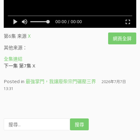
第6集
来源
X
網頁全屏
其他来源：
全集連結
下一集 第7集 X
Posted in
最強掌門，我讓廢柴宗門碾壓三界
2026年7月7日
13:31
搜
尋
: