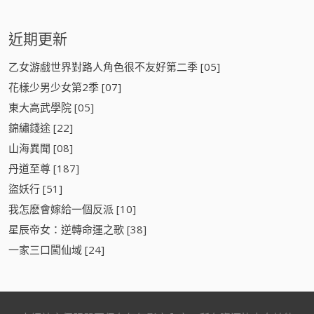
近期更新
乙女游戲世界對路人角色很不友好第二季 [05]
花樣少男少女第2季 [07]
東大高武學院 [05]
錦繡錢途 [22]
山海異聞 [08]
丹道至尊 [187]
盜妖行 [51]
我怎麽會嫁給一個反派 [10]
星辰帝女：逆轉命運之歌 [38]
一家三口闖仙域 [24]