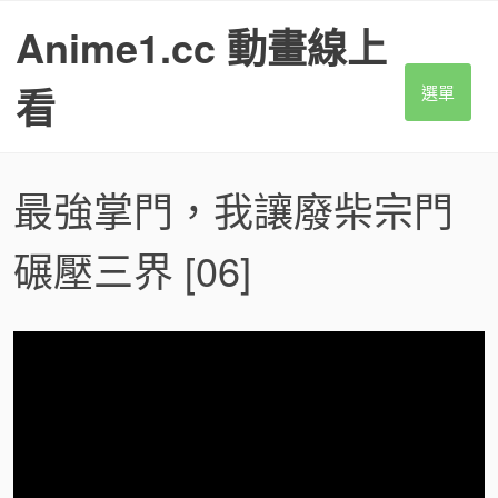
S
Anime1.cc 動畫線上
k
i
p
看
選單
t
o
c
o
最強掌門，我讓廢柴宗門
n
t
碾壓三界
[06]
e
n
t