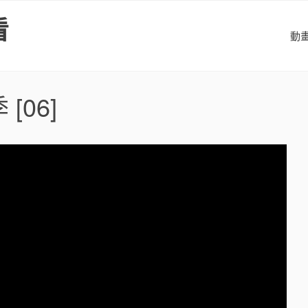
看
動
季
[06]