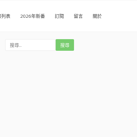
畫列表
2026年新番
訂閱
留言
關於
搜
尋
: