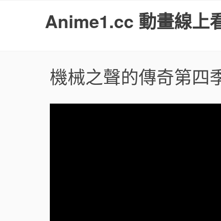
S
Anime1.cc 動畫線上
k
i
p
t
o
機械之聲的傳奇第四
c
o
n
t
e
n
t